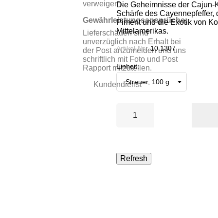
verweigern.
Die Geheimnisse der Cajun-K
Schärfe des Cayennepfeffer, 
Gewährleistungsansprüche:
Piment und die Exotik von K
Mittelamerikas.
Lieferschäden sind
unverzüglich nach Erhalt bei
Artikel-Nr.:
10.1307
der Post anzumelden und uns
schriftlich mit Foto und Post
Einheit:
Rapport mitzuteilen.
Kundendienst