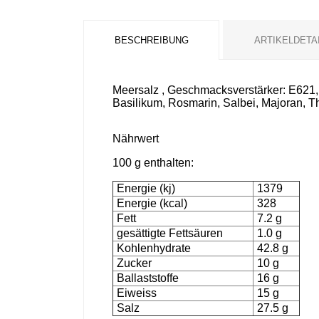
BESCHREIBUNG
ARTIKELDETA
Meersalz , Geschmacksverstärker: E621, 
Basilikum, Rosmarin, Salbei, Majoran, 
Nährwert
100 g enthalten:
Energie (kj)
1379
Energie (kcal)
328
Fett
7.2 g
gesättigte Fettsäuren
1.0 g
Kohlenhydrate
42.8 g
Zucker
10 g
Ballaststoffe
16 g
Eiweiss
15 g
Salz
27.5 g