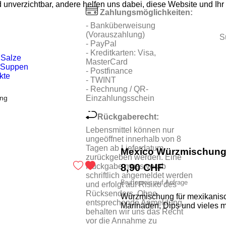
unverzichtbar, andere helfen uns dabei, diese Website und Ihr
Zahlungsmöglichkeiten:
- Banküberweisung
(Vorauszahlung)
S
- PayPal
- Kreditkarten: Visa,
 Salze
MasterCard
& Suppen
- Postfinance
kte
- TWINT
- Rechnung / QR-
ng
Einzahlungsschein
Rückgaberecht:
Lebensmittel können nur
ungeöffnet innerhalb von 8
Tagen ab Lieferdatum
Mexico Würzmischun
zurückgeben werden. Eine
Rückgabe muss vorab
8,90 CHF
schriftlich angemeldet werden
Bruttopreis
auf Anfrage
und erfolgt auf Risiko des
Rücksenders. Ohne
Würzmischung für mexikanisch
entsprechende Anmeldung,
Marinaden, Dips und vieles m
behalten wir uns das Recht
vor die Annahme zu